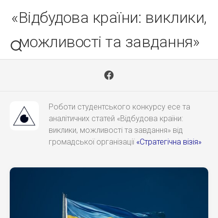
Skip
«Відбудова країни: виклики,
to
content
можливості та завдання»
Роботи студентського конкурсу есе та
аналітичних статей «Відбудова країни:
виклики, можливості та завдання» від
громадської організації
«Стратегічна візія»