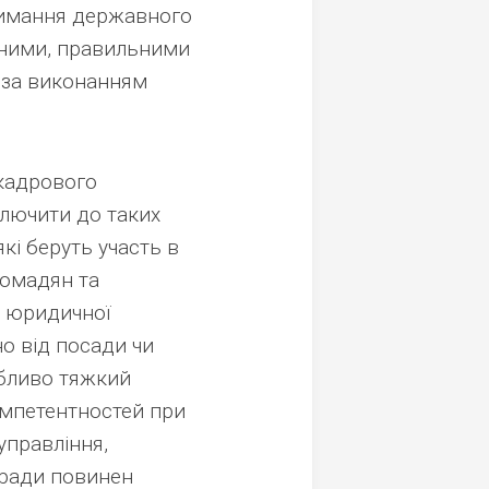
тримання державного
вними, правильними
ь за виконанням
 кадрового
лючити до таких
які беруть участь в
ромадян та
и юридичної
о від посади чи
обливо тяжкий
омпетентностей при
управління,
 ради повинен