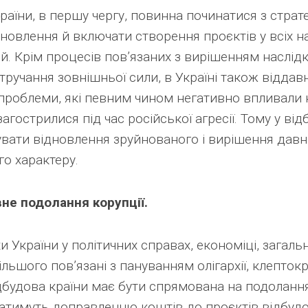
раїни, в першу чергу, повинна починатися з страт
новлення й включати створення проєктів у всіх 
. Крім процесів пов’язаних з вирішенням наслідк
тручання зовнішньої сили, в Україні також віддавн
 проблеми, які певним чином негативно впливали 
агострилися під час російської агресії. Тому у ві
увати відновлення зруйнованого і вирішення давн
го характеру.
не подолання корупції.
хи України у політичних справах, економіці, загал
льшого пов’язані з пануванням олігархії, клептокра
ідбудова країни має бути спрямована на подоланн
атимуть доправленню коштів до проєктів відбуд