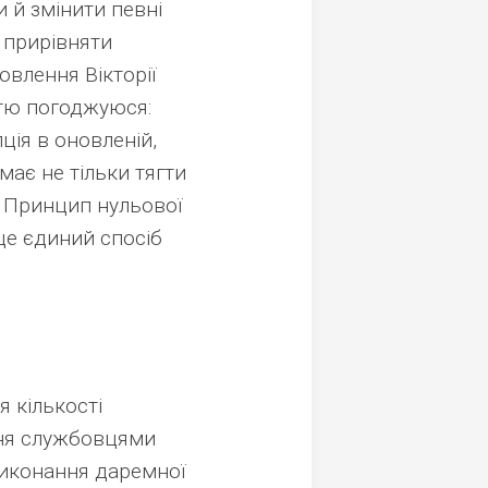
 й змінити певні
 прирівняти
влення Вікторії
стю погоджуюся:
ція в оновленій,
має не тільки тягти
. Принцип нульової
 це єдиний спосіб
 кількості
ння службовцями
 виконання даремної