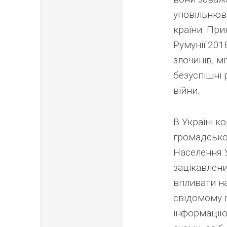
уповільнюв
країни. При
Румунії 20
злочинів, м
безуспішні 
війни.
В Україні к
громадськос
Населення 
зацікавлени
впливати н
свідомому 
інформацію 