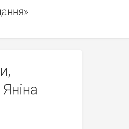
дання»
и,
 Яніна