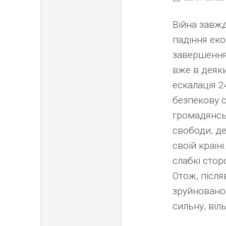
Війна завжд
падіння еко
завершення 
вже в деяких
ескалація 
безпекову с
громадянськ
свободи, де
своїй країн
слабкі стор
Отож, після
зруйновано
сильну, віл