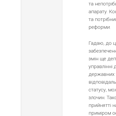
та непотрі
апарату. К
та потрібни
реформи.
Гадаю, до ц
забезпечен
змін ще деп
управлінні
державних 
відповідал
статусу, м
злочин. Та
прийнятті н
приміром о