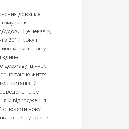
днення довкілля,
 тому після
дбудови. Це чекає й,
 з 2014 року і її
жливо мати хорошу
й єдине
ю державу, цінності
 процвітаюче життя
емні питання й
овведень та змін.
ння й відродження
 створити нову,
нь розвитку країни.