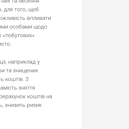
 них та несення
 для того, щоб
можливість впливати
ними особами щодо
х «побутових»
исто.
ії, наприклад у
ури та знищених
ь коштів. З
амість зняття
рерахунок коштів на
ь, знизить ризик