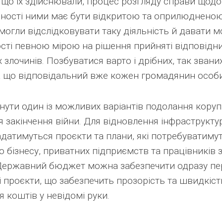
, що їх здійснювали, процес розгляду справи щодо
ьності ними має бути відкритою та оприлюдненою,
огли відслідковувати таку діяльність й давати 
сті певною мірою на рішення прийняті відповід
 злочинів. Позбуватися варто і дрібних, так звани
за що відповідальний вже кожен громадянин особ
нути один із можливих варіантів подолання корупц
сля закінчення війни. Для відновлення інфраструкт
датимуться проєкти та плани, які потребуватимут
бізнесу, приватних підприємств та працівників з
 Державний бюджет можна забезпечити одразу пе
 проєкти, що забезпечить прозорість та швидкіст
 коштів у невідомі руки.