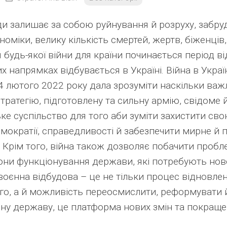
и залишає за собою руйнування й розруху, забру
номіки, велику кількість смертей, жертв, біженців,
будь-якої війни для країни починається період ві
 напрямках відбувається в Україні. Війна в Україні
24 лютого 2022 року дала зрозуміти наскільки ва
тратегію, підготовлену та сильну армію, свідоме 
е суспільство для того аби зуміти захистити сво
мократії, справедливості й забезпечити мирне й
і. Крім того, війна також дозволяє побачити пробл
они функціонування держави, які потребують нов
воєнна відбудова – це не тільки процес відновле
го, а й можливість переосмислити, реформувати й
ьну державу, це платформа нових змін та покраще