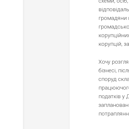
схеми, осіб
відповідал
громадяни м
громадсько
корупційних
корупцій, 
Хочу розгля
бізнесі, пі
споруд скла
працюючого 
податків у
заплановані
потрапляння