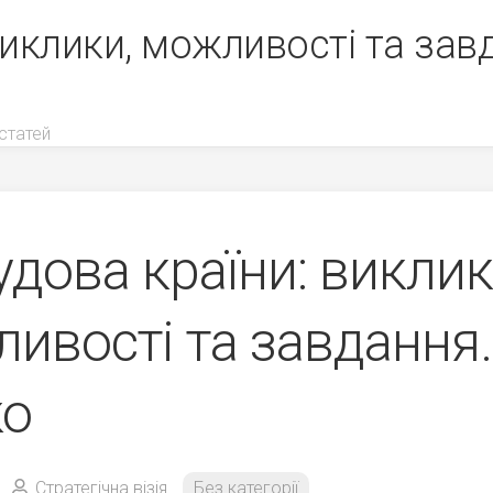
виклики, можливості та зав
статей
удова країни: виклик
ивості та завдання.
ко
Стратегічна візія
Без категорії