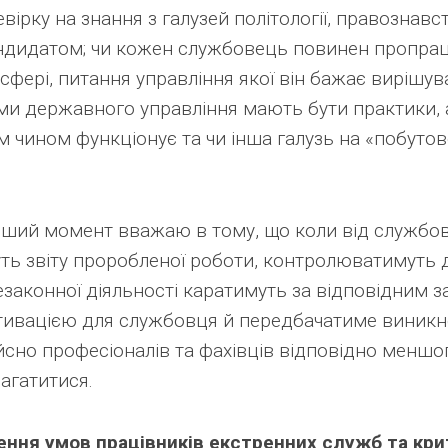
вірку на знання з галузей політології, правознавст
андидатом; чи кожен службовець повинен пропрац
й сфері, питання управління якої він бажає вирішу
и державного управління мають бути практики, а 
 чином функціонує та чи інша галузь на «побуто
ший момент вважаю в тому, що коли від службов
ь звіту проробленої роботи, контролюватимуть д
законної діяльності каратимуть за відповідним з
ивацією для службовця й передбачатиме виникн
ійсно професіоналів та фахівців відповідно менш
агатитися.
ння умов працівників екстренних служб та кри