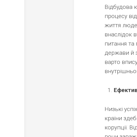
Відбудова к
процесу від
життя людей
внаслідок в
питання та
держави й з
варто впис
внутрішньо
Ефектив
Низькі успі
країни здебі
корупції. В
вони заваж