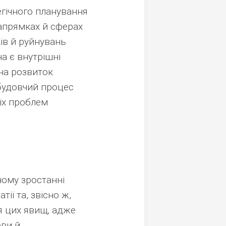
егічного планування
напрямках й сферах
ів й руйнувань
а є внутрішні
на розвиток
дбудовчий процес
іх проблем
ьному зростанні
тії та, звісно ж,
я цих явищ, адже
ови й