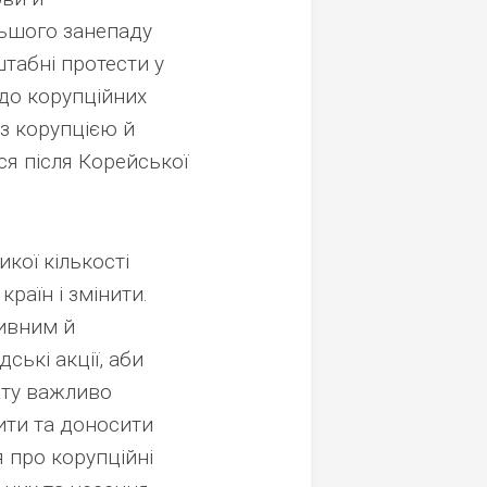
льшого занепаду
табні протести у
до корупційних
 з корупцією й
ся після Корейської
икої кількості
країн і змінити.
ивним й
ські акції, аби
ату важливо
ити та доносити
я про корупційні