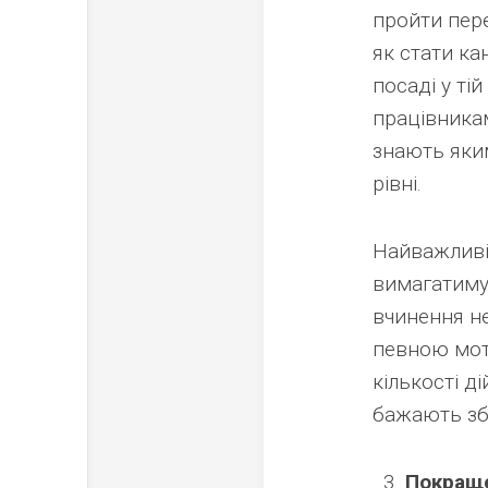
пройти пере
як стати к
посаді у ті
працівникам
знають яким
рівні.
Найважливі
вимагатимут
вчинення не
певною мот
кількості д
бажають зб
Покраще