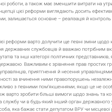
бної роботи, а також має зменшити витрати на у
онцепції цієї реформи виглядають досить ефекти
ми, залишається основне – реалізація й контрол
ієї реформи варто долучити ще певні зміни щодо
ня державних службовців й вважаю потрібним вк
утатів та інші категорії політичних представників, 
 державою. Важливим є зрівняння прав простих г
управлінців, приятгнення й несення управлінцям
ьності за вчинення ними правопорушень незалежн
ожливо з певними пом’якшеннями, якщо це не ос
кож варто зробити більші вимоги щодо знань та к
а службу чи в будь-який інший орган державного 
соба, яка бажає стати депутатом ВРУ чи місцевої