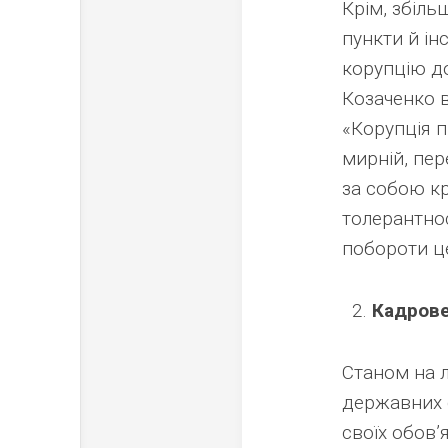
Крім, збіль
пункти й ін
корупцію д
Козаченко в
«Корупція п
мирній, пер
за собою к
толерантнос
побороти це
Кадрове
Станом на л
державних 
своїх обов’