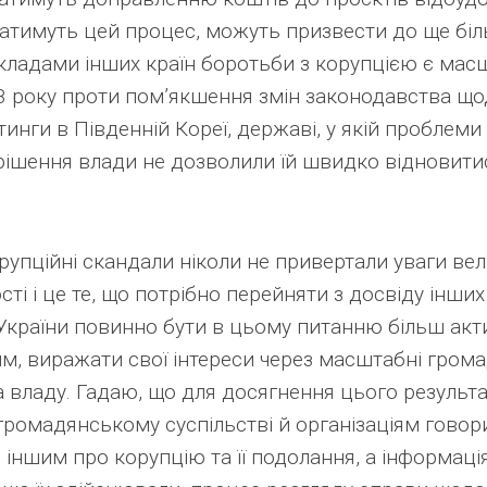
атимуть цей процес, можуть призвести до ще бі
кладами інших країн боротьби з корупцією є масш
18 року проти пом’якшення змін законодавства що
ітинги в Південній Кореї, державі, у якій проблеми
рішення влади не дозволили їй швидко відновити
орупційні скандали ніколи не привертали уваги вел
ті і це те, що потрібно перейняти з досвіду інших 
України повинно бути в цьому питанню більш акт
м, виражати свої інтереси через масштабні громад
а владу. Гадаю, що для досягнення цього результ
громадянському суспільстві й організаціям говор
іншим про корупцію та її подолання, а інформаці