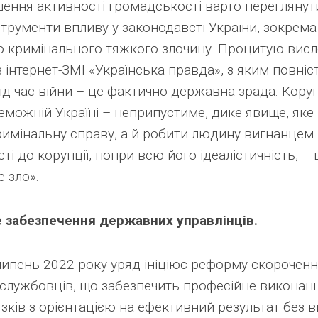
шення активності громадськості варто переглянути
струменти впливу у законодавсті України, зокрема
о кримінального тяжкого злочину. Процитую висло
 інтернет-ЗМІ «Українська правда», з яким повні
ід час війни – це фактично державна зрада. Коруп
еможній Україні – неприпустиме, дике явище, яке 
римінальну справу, а й робити людину вигнанцем
ті до корупції, попри всю його ідеалістичність, –
 зло».
 забезпечення державних управлінців.
ипень 2022 року уряд ініціює реформу скорочення
службовців, що забезпечить професійне викона
язків з орієнтацією на ефективний результат без