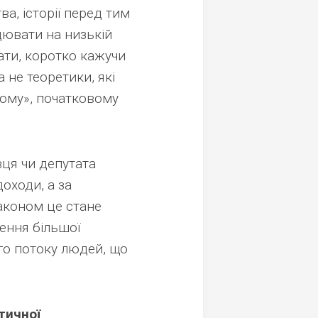
ва, історії перед тим
ювати на низькій
вати, коротко кажучи
не теоретики, які
вому», початковому
ця чи депутата
оходи, а за
аконом це стане
ення більшої
ого потоку людей, що
тичної